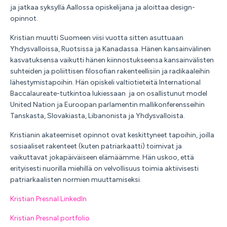
ja jatkaa syksyllä Aallossa opiskelijana ja aloittaa design-
opinnot.
Kristian muutti Suomeen viisi vuotta sitten asuttuaan
Yhdysvalloissa, Ruotsissa ja Kanadassa. Hänen kansainvälinen
kasvatuksensa vaikutti hänen kiinnostukseensa kansainvälisten
suhteiden ja poliittisen filosofian rakenteellisiin ja radikaaleihin
lähestymistapoihin. Hän opiskeli valtiotieteitä International
Baccalaureate-tutkintoa lukiessaan ja on osallistunut model
United Nation ja Euroopan parlamentin mallikonferensseihin
Tanskasta, Slovakiasta, Libanonista ja Yhdysvalloista.
Kristianin akateemiset opinnot ovat keskittyneet tapoihin, joilla
sosiaaliset rakenteet (kuten patriarkaatti) toimivat ja
vaikuttavat jokapäiväiseen elämäämme. Hän uskoo, että
erityisesti nuorilla miehillä on velvollisuus toimia aktiivisesti
patriarkaalisten normien muuttamiseksi.
Kristian Presnal LinkedIn
Kristian Presnal portfolio